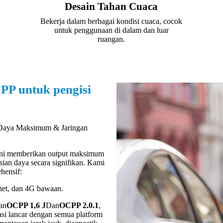
Desain Tahan Cuaca
Bekerja dalam berbagai kondisi cuaca, cocok
untuk penggunaan di dalam dan luar
ruangan.
P untuk pengisi
(Daya Maksimum & Jaringan
 ini memberikan output maksimum
ian daya secara signifikan. Kami
hensif:
net, dan 4G bawaan.
an
OCPP 1,6 J
Dan
OCPP 2.0.1
,
si lancar dengan semua platform