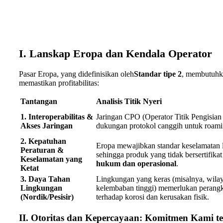
I. Lanskap Eropa dan Kendala Operator
Pasar Eropa, yang didefinisikan oleh
Standar tipe 2
, membutuhkan
memastikan profitabilitas:
Tantangan
Analisis Titik Nyeri
1. Interoperabilitas &
Jaringan CPO (Operator Titik Pengisia
Akses Jaringan
dukungan protokol canggih untuk roam
2. Kepatuhan
Eropa mewajibkan standar keselamatan l
Peraturan &
sehingga produk yang tidak bersertifika
Keselamatan yang
hukum dan operasional
.
Ketat
3. Daya Tahan
Lingkungan yang keras (misalnya, wilay
Lingkungan
kelembaban tinggi) memerlukan perangk
(Nordik/Pesisir)
terhadap korosi dan kerusakan fisik.
II. Otoritas dan Kepercayaan: Komitmen Kami 