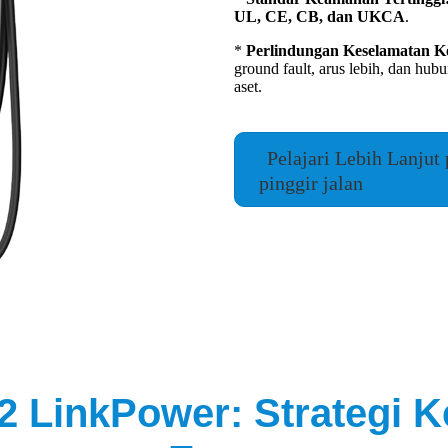
UL, CE, CB, dan UKCA
.
*
Perlindungan Keselamatan K
ground fault, arus lebih, dan hu
aset.
Pelajari Lebih Lanjut 
pinggir jalan
e 2 LinkPower: Strategi