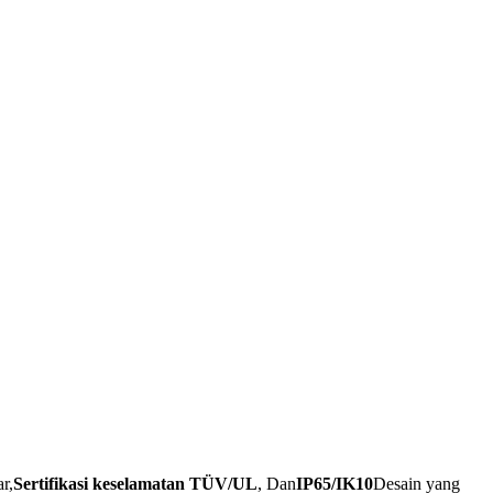
ar,
Sertifikasi keselamatan TÜV/UL
, Dan
IP65/IK10
Desain yang