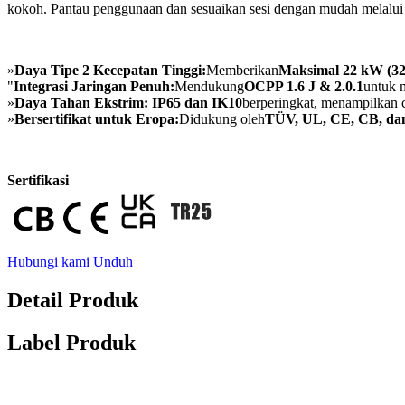
kokoh. Pantau penggunaan dan sesuaikan sesi dengan mudah melalui A
»
Daya Tipe 2 Kecepatan Tinggi:
Memberikan
Maksimal 22 kW (32
"
Integrasi Jaringan Penuh:
Mendukung
OCPP 1.6 J & 2.0.1
untuk 
»
Daya Tahan Ekstrim:
IP65 dan IK10
berperingkat, menampilkan c
»
Bersertifikat untuk Eropa:
Didukung oleh
TÜV, UL, CE, CB, d
Sertifikasi
Hubungi kami
Unduh
Detail Produk
Label Produk