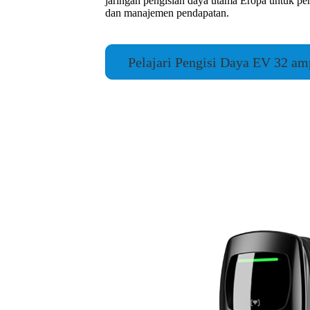
jaringan pengisian daya utama Eropa untuk pem
dan manajemen pendapatan.
Pelajari Pengisi Daya EV 32 am