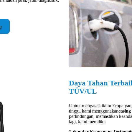
antauan jarak jauh, diagnostik,
p
Daya Tahan Terbaik
TÜV/UL
Untuk mengatasi iklim Eropa yan
tinggi, kami menggunakan
casing 
perlindungan, memastikan keandal
lagi, kami memiliki:
*
Standar Keamanan Tertinggi