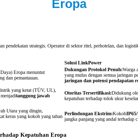
Eropa
 pendekatan strategis. Operator di sektor ritel, perhotelan, dan logist
Solusi LinkPower
Dukungan Protokol Penuh:
Warga a
n Daya) Eropa menuntut
yang mulus dengan semua jaringan pe
ing dan pemantauan.
jaringan dan potensi pendapatan 
istrik yang ketat (TÜV, UL),
Otoritas Tersertifikasi:
Didukung ol
t menjadi
tanggung jawab
kepatuhan terhadap tolok ukur keselam
ah Utara yang dingin,
Perlindungan Ekstrim:
Kokoh
IP65
at keras yang kokoh yang tahan
jangka panjang yang andal terhadap 
terhadap Kepatuhan Eropa