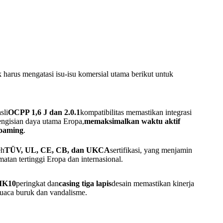
ik harus mengatasi isu-isu komersial utama berikut untuk
sli
OCPP 1,6 J dan 2.0.1
kompatibilitas memastikan integrasi
ngisian daya utama Eropa,
memaksimalkan waktu aktif
roaming
.
eh
TÜV, UL, CE, CB, dan UKCA
sertifikasi, yang menjamin
atan tertinggi Eropa dan internasional.
/IK10
peringkat dan
casing tiga lapis
desain memastikan kinerja
cuaca buruk dan vandalisme.