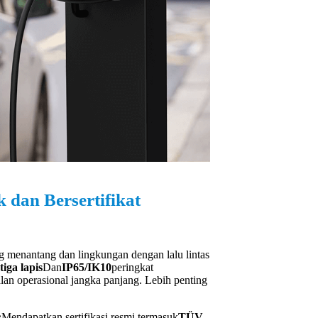
 dan Bersertifikat
g menantang dan lingkungan dengan lalu lintas
tiga lapis
Dan
IP65/IK10
peringkat
an operasional jangka panjang. Lebih penting
:
Mendapatkan sertifikasi resmi termasuk
TÜV,